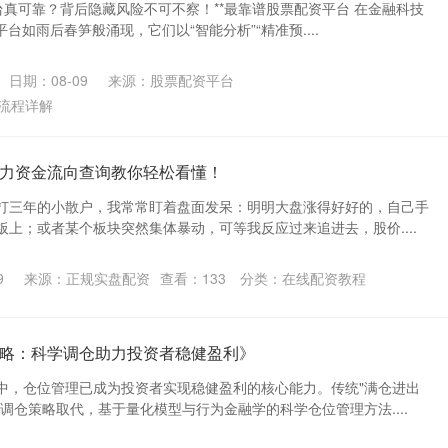
平台真可靠？背后隐藏风险不可不察！**最靠谱股票配资平台 在金融科技
台如雨后春笋般涌现，它们以“智能分析”“精准预....
日期：08-09
来源：股票配资平台
流程详解
力资金流向查询教你轻松看懂！
打三年的小散户，我常常盯着盘面发呆：明明大盘涨得好好的，自己手
上；或者某个板块突然集体暴动，可等我反应过来追进去，股价....
9
来源：正规实盘配资
查看：
133
分类：
在线配资教程
略：科学调仓助力投资者稳健盈利》
中，仓位管理已成为投资者实现稳健盈利的核心能力。传统"满仓进出
调仓策略取代，基于量化模型与行为金融学的科学仓位管理方法....