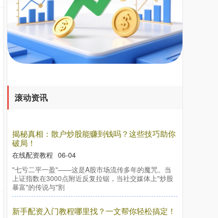
滚动资讯
揭秘真相：散户炒股能赚到钱吗？这些技巧助你
破局！
在线配资教程
06-04
"七亏二平一盈"——这是A股市场流传多年的魔咒。当
上证指数在3000点附近反复拉锯，当社交媒体上"炒股
暴富"的传说与"割
新手配资入门教程哪里找？一文帮你轻松搞定！