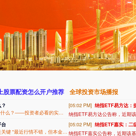
上股票配资怎么开户推荐
全球投资市场播报
么？
[04:54 PM]
携程：针对受台风
### 上海股票配资平台合法吗？合规运营标准是什么？——投资者必看的实用指南线上...
平台
[04:25 PM]
映翰通：拟以2000
## 股票配资：撬动杠杆的"双刃剑"，选对平台是关键 "最近行情不错，但本金太少...