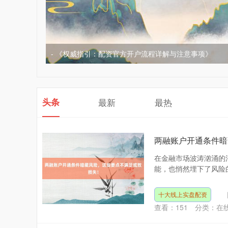
- 《权威指引：配资官方开户流程详解与注意事项》
头条
最新
最热
两融账户开通条件暗
在金融市场波涛汹涌的
能，也悄然埋下了风险的
十大线上实盘配资
查看：
151
分类：
在