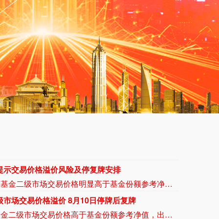
影响相关地区酒店订单开启兜底保障措施
8月9日，受台风“白海豚”影响，在线旅游平台携程旅行启动应急保障：交通方面，携程旅行已收到国航、东航、南航、厦航等多家航空公司涉及浙江省进出港或经停航班，起飞日期在2026年8月9日—2026年8月10日的机票免费退改政策。我们会持续关注航司政策并协助用户进行机票的退改。酒店方面，针对受台风影响的相关地区，携程已开启兜底保障措施，符合以下条件的用户可免费取消：预订时间在8月9日前、入住日期为8月9日至8月10日的浙江省酒店订单；预订时间不限，入住日期为8月9日至8月10日的屏东县琉球乡酒店订单；预订时间在8月9日11:00前、入住日期为8月9日至8月11日的黄山山顶、黄山山上、黄山汤口南大门及黄山区北大门酒店订单。
万元-3000万元回购公司股份
映翰通公告，拟以自有资金不低于2000万元（含）、不超过3000万元（含）回购公司股份，回购价格不超过56元/股（含），所回购股份将用于注销并相应减少注册资本。回购期限为自股东会审议通过之日起6个月。本次回购方案尚需提交公司股东会审议。