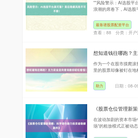
**风险警示：AI选股
浪潮的席卷下，AI选股平
最靠谱股票配资平台
查看：
88
分类：
开户
想知道钱往哪跑？主
作为一个在股市摸爬滚
里的股票却像被钉在地板
日期：08-0
助力
《股票仓位管理新策
在波动加剧的资本市场
场"的粗放模式正被动态