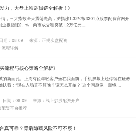
发力，大盘上涨逻辑链全解析！》
情，三大指数全天震荡走高，沪指涨1.32%报3301点股票配资官网开
业板指涨2.1%，两市成交额突破1.2万亿元....
日期：08-09
来源：正规实盘配资
户流程详解
买流程与核心策略全解析》
试的新面孔。上周有位年轻客户坐在我面前，手机屏幕上还停留在证券
认着：“现在入场算不算晚？该怎么开始？”这个问题像一面镜....
日期：08-09
来源：线上炒股配资开户
京配资平台推荐
平台真可靠？背后隐藏风险不可不察！