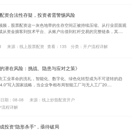
配资合法性存疑，投资者需警惕风险
频频，股票配资这一灰色地带的生存空间正被持续压缩。从行业层面观
从资金掮客到技术平台、从账户出借到杠杆交易的完整链条，其....
8
来源：线上股票配资
查看：
135
分类：
开户流程详解
的潜在风险：挑战、隐患与应对之策》
次工业革命的洗礼，智能化、数字化、绿色化转型成为不可逆转的趋
.0"写入国家战略，当企业争相布局智能工厂与无人工厂20....
日期：08-08
来源：线上炒股配资开户
户流程详解
成投资“隐形杀手”，亟待破局