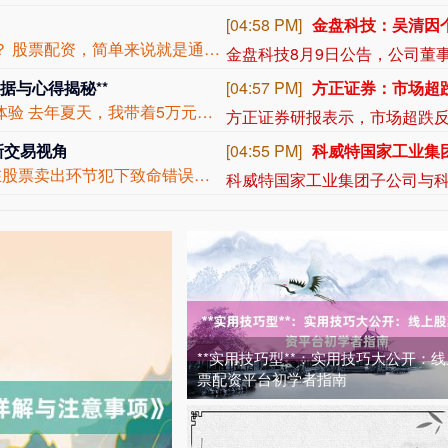
[03:54 PM]
也门胡塞武装称袭
## 一、股票配资是什么？为什么有人用它赚钱？ 股票配资，简单来说就是通过向配资...
据与心得揭秘**
[03:51 PM]
*ST发展：与预
## 开头案例：一个月，从迷茫到收获的股市初体验 去年夏天，我带着5万元本金和满...
新交易视角
[03:43 PM]
宁夏建材：拟1亿-
在私募圈摸爬滚打十五年，我见过太多投资者在股票卖出环节犯下致命错误——有人因贪婪...
**实用技巧型**：实用技巧大公开：
票配资平台初学者指南