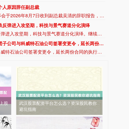
击沙特阿美公司炼油厂
萨那消息：也门胡塞武装9日称，该组织使用无人机对位于沙特阿拉伯吉赞的沙特阿美公司炼油厂发动了“精准打击”。 胡塞武装发言人叶海亚·萨雷亚在声明中说，此次打击是为了回应不久前沙特无人机侵犯也门领空的行为。 沙特阿拉伯能源部9日早些时候在社交媒体上说，位于吉赞的沙特阿美公司炼油厂的一处设施当天凌晨发生火灾。该公司工业安全消防队已将火灾扑灭，事故未造成人员伤亡。(新华社)
重整投资人签署重整投资协议，股票复牌
8月9日，*ST发展发布公告，公司于2026年8月7日与预重整牵头投资人天津景行新能企业管理咨询有限公司、共青城景行新能产业投资合伙企业（有限合伙）共同签署了《财信地产发展集团股份有限公司重整投资协议》。根据协议，公司以总股本11亿股为基数，按每10股转增约5.96113176702839股的比例实施资本公积金转增股票，共计转增6.56亿股。转增完成后，总股本将增加至17.56亿股。前述转增股票不向原股东进行分配。乙方（天津景行与共青城景行）与全部联合体投资人合计受让6.26亿股转增股票，其中乙方受让3.43亿股。重整投资款合计6.26亿元，受让价格为1元/股。公司股票将于2026年8月10日上午开市起复牌。公告提示，虽然《重整投资协议》已签署，但仍可能存在协议被终止、解除、撤销、认定无效或不能履行等风险。此外，净资产转正安排、营业收入达标安排存在无法实现的风险，如相关指标未达标，公司股票将被终止上市。公司能否被法院受理重整、后续是否进入重整程序均存在不确定性。
2亿元回购股份用于注销
宁夏建材公告称，公司拟以集中竞价交易方式回购股份，资金总额不低于1亿元且不超过2亿元，回购价格不超过19.47元/股，回购期限为自股东会审议通过回购方案之日起3个月内。回购股份将用于注销，预计回购数量为513.61万-1027.22万股，占总股本的1.07%-2.15%。本次回购尚需股东会审议，存在未通过、无法实施等风险。
线上股
武汉股票配资平台怎么选？资深股民教你
避坑指南